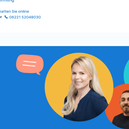
atten Sie online
er
06221 52048030