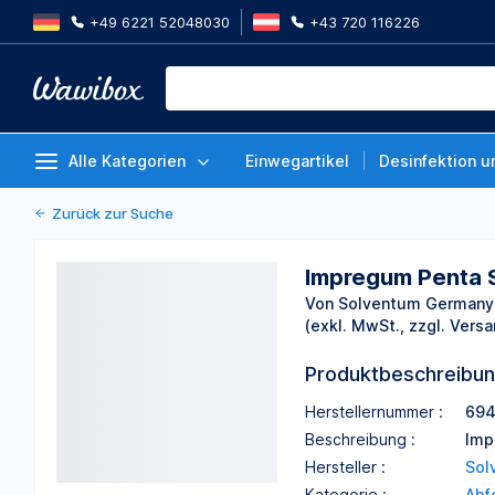
+49 6221 52048030
+43 720 116226
Impregum Penta SuperQuick H, 
Packung à 6 Sets
Von Solventum Germany GmbH
Alle Kategorien
Einwegartikel
Desinfektion u
Zurück zur Suche
Impregum Penta S
Von Solventum German
(exkl. MwSt., zzgl. Versa
Produktbeschreibu
Herstellernummer :
694
Beschreibung :
Imp
Hersteller :
Sol
Kategorie :
Abf