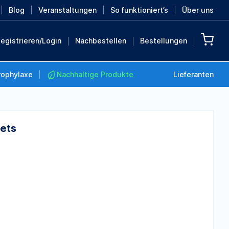
Blog
Veranstaltungen
So funktioniert’s
Über uns
egistrieren/Login
Nachbestellen
Bestellungen
rophylaxe
Nachhaltige Produkte
Lieferanten
Sets
Nachhaltige Produkte
Retten Sie die Erde mit
diesen nachhaltigen
Produkten
MEHR ENTDECKEN