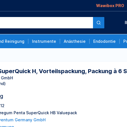
Wawibox PRO
Vorteilspackung,
R
nd Reinigung
Instrumente
Anästhesie
Endodontie
P
uperQuick H, Vorteilspackung, Packung à 6 
y GmbH
nd)
ng
12
regum Penta SuperQuick HB Valuepack
ventum Germany GmbH
ormung