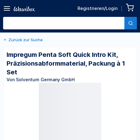
Zurück zu den Produktdetails
Impregum Penta Soft Quick
Registrieren/Login
Intro Kit,
Von Solventum Germany GmbH
Präzisionsabformmaterial,
Packung à 1 Set
Zurück zur Suche
Impregum Penta Soft Quick Intro Kit,
Präzisionsabformmaterial, Packung à 1
Set
Von Solventum Germany GmbH