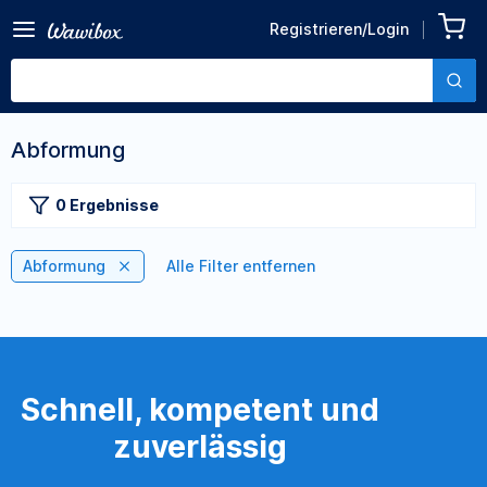
Registrieren/Login
Abformung
0 Ergebnisse
Abformung
Alle Filter entfernen
Schnell, kompetent und
zuverlässig