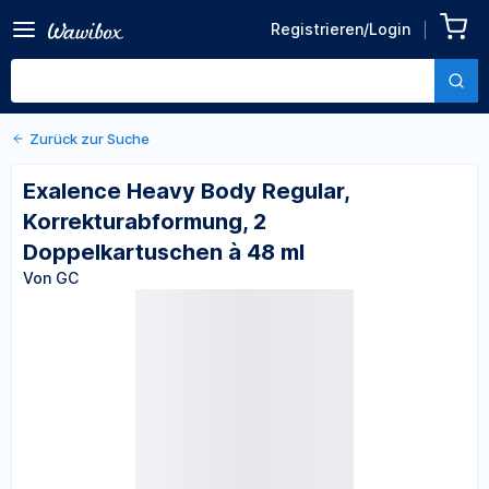
Zurück zu den Produktdetails
Exalence Heavy Body
Registrieren/Login
Regular,
Von GC
Korrekturabformung, 2
Doppelkartuschen à 48 ml
Zurück zur Suche
Exalence Heavy Body Regular,
Korrekturabformung, 2
Doppelkartuschen à 48 ml
Von GC