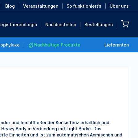
Blog
Veranstaltungen
So funktioniert’s
Über uns
egistrieren/Login
Nachbestellen
Bestellungen
rophylaxe
Nachhaltige Produkte
Lieferanten
Nachhaltige Produkte
Retten Sie die Erde mit
diesen nachhaltigen
Produkten
MEHR ENTDECKEN
der und leichtfließender Konsistenz erhältlich und
 Heavy Body in Verbindung mit Light Body). Das
rierte Einheiten und ist zum automatischen Anmischen und