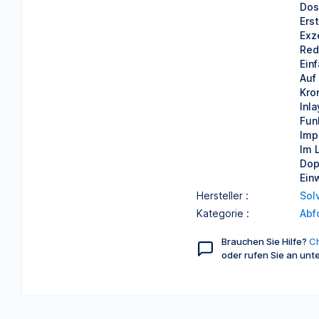
Dos
Ers
Exz
Red
Ein
Auf
Kro
Inl
Fun
Imp
Im 
Dop
Ein
Hersteller :
Sol
Kategorie :
Abf
Brauchen Sie Hilfe?
Ch
oder rufen Sie an unt