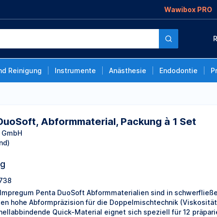
Wawibox PRO
mmaterial, Packung à
R
nd Reinigung
Instrumente
Anästhesie
Endodontie
P
uoSoft, Abformmaterial, Packung à 1 Set
y GmbH
nd)
ng
738
Impregum Penta DuoSoft Abformmaterialien sind in schwerfließen
ten hohe Abformpräzision für die Doppelmischtechnik (Viskosität
nellabbindende Quick-Material eignet sich speziell für 12 präpa