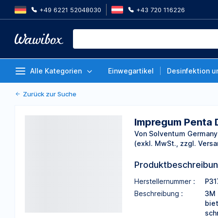
+49 6221 52048030
+43 720 116226
Impregum Penta DuoSoft, Abfor
1 Set
Von Solventum Germany GmbH
Alle Kategorien
Einwegartikel
Desinfektion u
Zurück zur Suche
Impregum Penta D
Von Solventum German
(exkl. MwSt., zzgl. Versa
Produktbeschreibu
Herstellernummer :
P31
Beschreibung :
3M 
bie
sch