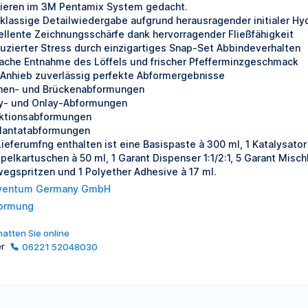
ieren im 3M Pentamix System gedacht.
tklassige Detailwiedergabe aufgrund herausragender initialer Hyd
ellente Zeichnungsschärfe dank hervorragender Fließfähigkeit
uzierter Stress durch einzigartiges Snap-Set Abbindeverhalten
fache Entnahme des Löffels und frischer Pfefferminzgeschmack
 Anhieb zuverlässig perfekte Abformergebnisse
nen- und Brückenabformungen
ay- und Onlay-Abformungen
ktionsabformungen
lantatabformungen
Lieferumfng enthalten ist eine Basispaste à 300 ml, 1 Katalysator
pelkartuschen à 50 ml, 1 Garant Dispenser 1:1/2:1, 5 Garant Misc
wegspritzen und 1 Polyether Adhesive à 17 ml.
ventum Germany GmbH
ormung
atten Sie online
er
06221 52048030