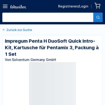
Zurück zu den Produktdetails
Impregum Penta H DuoSoft
Registrieren/Login
Quick Intro-Kit, Kartusche
Von Solventum Germany GmbH
für Pentamix 3, Packung à 1
Set
Zurück zur Suche
Impregum Penta H DuoSoft Quick Intro-
Kit, Kartusche für Pentamix 3, Packung à
1 Set
Von Solventum Germany GmbH