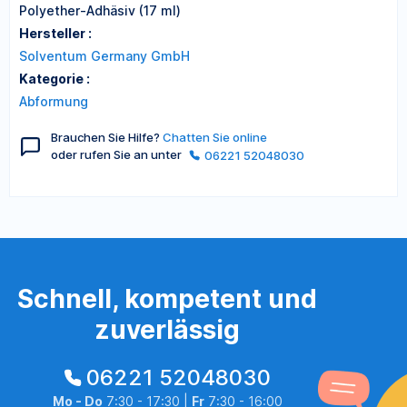
Polyether-Adhäsiv (17 ml)
Hersteller :
Solventum Germany GmbH
Kategorie :
Abformung
Brauchen Sie Hilfe?
Chatten Sie online
oder rufen Sie an unter
06221 52048030
Schnell, kompetent und
zuverlässig
06221 52048030
Mo - Do
7:30 - 17:30 |
Fr
7:30 - 16:00