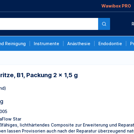
Wawibox PRO
ng 2 x 1,5 g
R
nd Reinigung
Instrumente
Anästhesie
Endodontie
P
ritze, B1, Packung 2 x 1,5 g
nd)
ng
005
aFlow Star
eßfähiges, lichthärtendes Composite zur Erweiterung und Reparat
ben lassen Provisorien auch nach der Reparatur überzeugend natü