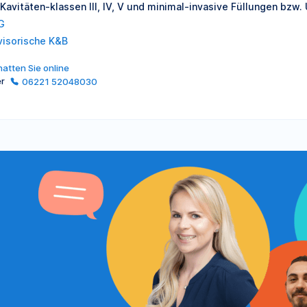
 Kavitäten-klassen III, IV, V und minimal-invasive Füllungen bzw.
G
visorische K&B
atten Sie online
er
06221 52048030