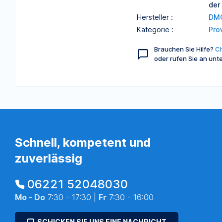
der
Hersteller :
DM
Kategorie :
Pro
Brauchen Sie Hilfe?
Ch
oder rufen Sie an unt
Schnell, kompetent und
zuverlässig
06221 52048030
Mo - Do
7:30 - 17:30 |
Fr
7:30 - 16:00
SCHICKEN SIE UNS EINE NACHRICHT