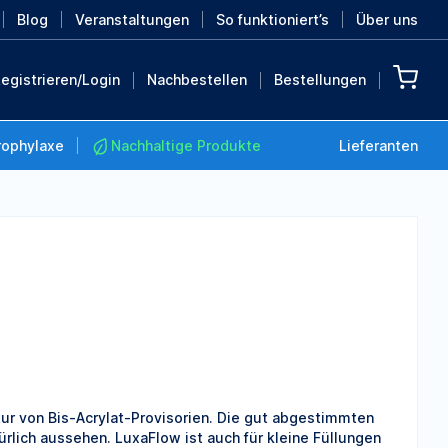
Blog
Veranstaltungen
So funktioniert’s
Über uns
egistrieren/Login
Nachbestellen
Bestellungen
rophylaxe
Nachhaltige Produkte
Lieferanten
Nachhaltige Produkte
Retten Sie die Erde mit
diesen nachhaltigen
Produkten
MEHR ENTDECKEN
ur von Bis-Acrylat-Provisorien. Die gut abgestimmten
rlich aussehen. LuxaFlow ist auch für kleine Füllungen