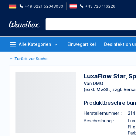
+49 6221 52048030
+43 720 116226
LuxaFlow Star, Spritze, B1, Packu
Von DMG
Alle Kategorien
Einwegartikel
Desinfektion u
Zurück zur Suche
LuxaFlow Star, Sp
Von DMG
(exkl. MwSt., zzgl. Versa
Produktbeschreibu
Herstellernummer :
214
Beschreibung :
Lux
Fli
Far