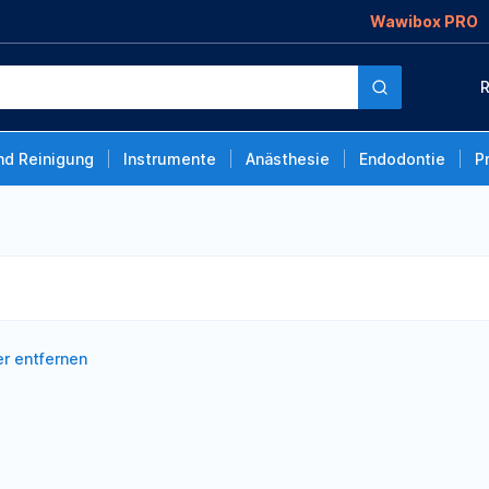
Wawibox PRO
R
nd Reinigung
Instrumente
Anästhesie
Endodontie
P
ter entfernen