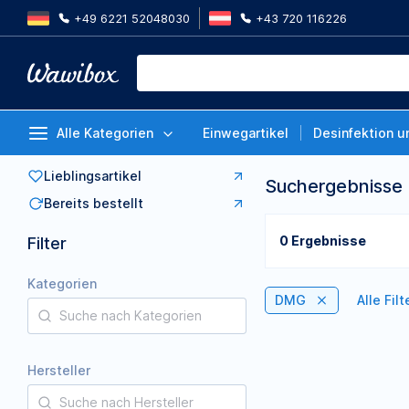
+49 6221 52048030
+43 720 116226
Alle Kategorien
Einwegartikel
Desinfektion u
Lieblingsartikel
Suchergebnisse
Bereits bestellt
0 Ergebnisse
Filter
Kategorien
DMG
Alle Fil
Hersteller