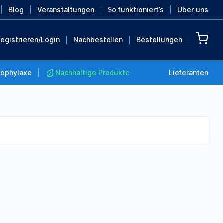
Blog
Veranstaltungen
So funktioniert’s
Über uns
egistrieren/Login
Nachbestellen
Bestellungen
rophylaxe
Nachhaltige Produkte
Lieferanten
Nachhaltige Produkte
Retten Sie die Erde mit
diesen nachhaltigen
Produkten
MEHR ENTDECKEN