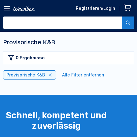
Registrieren/Login
Provisorische K&B
0 Ergebnisse
Provisorische K&B
Alle Filter entfernen
Schnell, kompetent und
zuverlässig