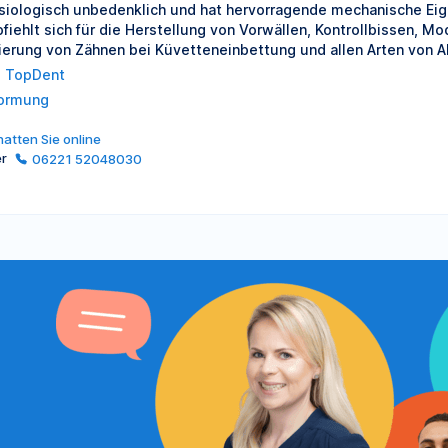
siologisch unbedenklich und hat hervorragende mechanische Ei
fiehlt sich für die Herstellung von Vorwällen, Kontrollbissen, M
lierung von Zähnen bei Küvetteneinbettung und allen Arten von 
 TopDent
ormung
atten Sie online
er
06221 52048030