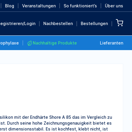
Blog
Veranstaltungen
So funktioniert’s
Über uns
egistrieren/Login
Nachbestellen
Bestellungen
rophylaxe
Nachhaltige Produkte
Lieferanten
Nachhaltige Produkte
Retten Sie die Erde mit
diesen nachhaltigen
Produkten
MEHR ENTDECKEN
ilikon mit der Endhärte Shore A 85 das im Vergleich zu
 ist. Durch seine hohe Zeichnungsgenauigkeit bietet es
t dimensionsstabil. Es ist kochfest, klebt nicht, ist