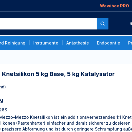
Wawibox PRO
g Base, 5 kg
R
nd Reinigung
Instrumente
Anästhesie
Endodontie
P
netsilikon 5 kg Base, 5 kg Katalysator
nd)
ng
26S
Mezzo-Mezzo Knetsilikon ist ein additionsvernetzendes 1:1 Knets
ilikonen (Pastenhärter) einfacher und damit sicherer zu dosieren
e präzisere Abformung und ist durch geringere Schrumpfung äußers