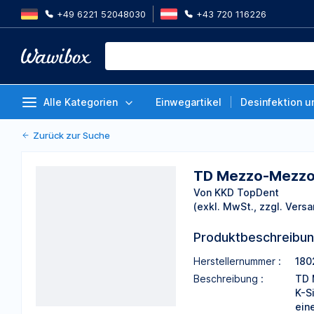
+49 6221 52048030
+43 720 116226
TD Mezzo-Mezzo Knetsilikon 5 k
Katalysator
Von KKD TopDent
Alle Kategorien
Einwegartikel
Desinfektion u
Zurück zur Suche
TD Mezzo-Mezzo K
Von KKD TopDent
(exkl. MwSt., zzgl. Versa
Produktbeschreibu
Herstellernummer :
180
Beschreibung :
TD 
K-S
ein