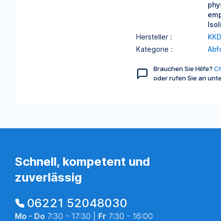
phy
emp
Iso
Hersteller :
KKD
Kategorie :
Abf
Brauchen Sie Hilfe?
Ch
oder rufen Sie an unt
Schnell, kompetent und
zuverlässig
06221 52048030
Mo - Do
7:30 - 17:30 |
Fr
7:30 - 16:00