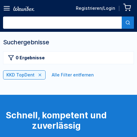
Registrieren/Login
Suchergebnisse
0 Ergebnisse
KKD TopDent
Alle Filter entfernen
Schnell, kompetent und
zuverlässig