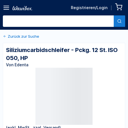
Zurück zu den Produktdetails
Siliziumcarbidschleifer -
Registrieren/Login
Pckg. 12 St. ISO 050, HP
Von Edenta
Zurück zur Suche
Siliziumcarbidschleifer - Pckg. 12 St. ISO
050, HP
Von Edenta
(exkl. MwSt., zzgl. Versand)