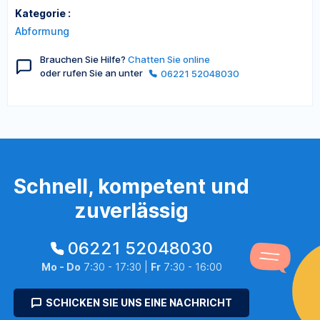
Kategorie :
Abformung
Brauchen Sie Hilfe?
Chatten Sie online
oder rufen Sie an unter
06221 52048030
Schnell, kompetent und
zuverlässig
06221 52048030
Mo - Do
7:30 - 17:30 |
Fr
7:30 - 16:00
SCHICKEN SIE UNS EINE NACHRICHT