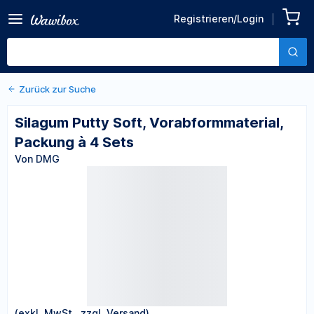
Zurück zu den Produktdetails
Silagum Putty Soft,
Registrieren/Login
Vorabformmaterial,
Von DMG
Packung à 4 Sets
Zurück zur Suche
Silagum Putty Soft, Vorabformmaterial,
Packung à 4 Sets
Von DMG
(exkl. MwSt., zzgl. Versand)