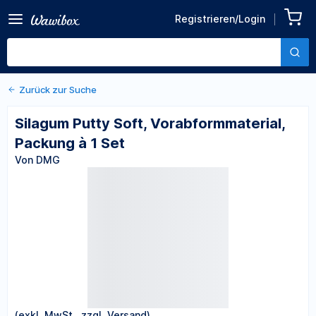
Zurück zu den Produktdetails
Silagum Putty Soft,
Registrieren/Login
Vorabformmaterial,
Von DMG
Packung à 1 Set
Zurück zur Suche
Silagum Putty Soft, Vorabformmaterial,
Packung à 1 Set
Von DMG
(exkl. MwSt., zzgl. Versand)