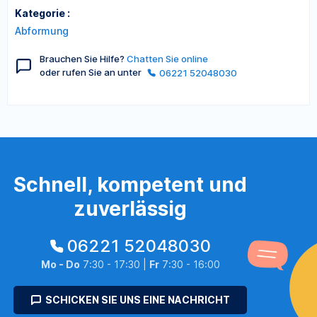
Kategorie :
Abformung
Brauchen Sie Hilfe?
Chatten Sie online
oder rufen Sie an unter
06221 52048030
Schnell, kompetent und
zuverlässig
06221 52048030
Mo - Do
7:30 - 17:30 |
Fr
7:30 - 16:00
SCHICKEN SIE UNS EINE NACHRICHT