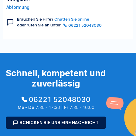
Abformung
Brauchen Sie Hilfe?
Chatten Sie online
oder rufen Sie an unter
06221 52048030
Schnell, kompetent und
zuverlässig
06221 52048030
Mo - Do
7:30 - 17:30 |
Fr
7:30 - 16:00
SCHICKEN SIE UNS EINE NACHRICHT