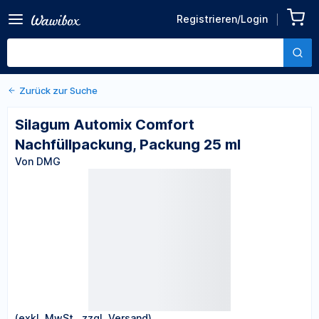
Zurück zu den Produktdetails
Silagum Automix Comfort
Registrieren/Login
Nachfüllpackung, Packung
Von DMG
25 ml
Zurück zur Suche
Silagum Automix Comfort
Nachfüllpackung, Packung 25 ml
Von DMG
(exkl. MwSt., zzgl. Versand)