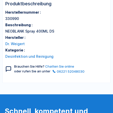
Produktbeschreibung
Herstellernummer :
330990
Beschreibung :
NEOBLANK Spray 400ML DS
Hersteller :
Dr. Weigert
Kategorie :
Desinfektion und Reinigung
Brauchen Sie Hilfe?
Chatten Sie online
oder rufen Sie an unter
06221 52048030
Schnell, kompetent und