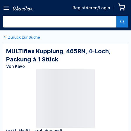
Zurück zu den Produktdetails
MULTIflex Kupplung, 465RN,
Registrieren/Login
4-Loch, Packung à 1 Stück
Von KaVo
Zurück zur Suche
MULTIflex Kupplung, 465RN, 4-Loch,
Packung à 1 Stück
Von KaVo
(exkl. MwSt., zzgl. Versand)