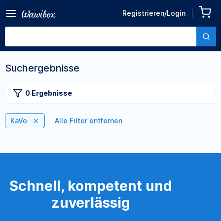
Registrieren/Login
Suchergebnisse
0 Ergebnisse
KaVo
Alle Filter entfernen
Schnell, kompetent und
zuverlässig