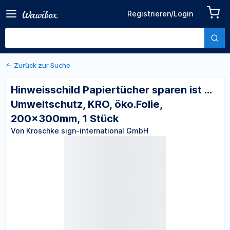
sparen ist ... Umweltschutz,
Registrieren/Login
Von Kroschke sign-international
KRO, öko.Folie,
GmbH
200x300mm, 1 Stück
Zurück zur Suche
Hinweisschild Papiertücher sparen ist ...
Umweltschutz, KRO, öko.Folie,
200x300mm, 1 Stück
Von Kroschke sign-international GmbH