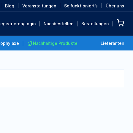
Blog
Veranstaltungen
So funktioniert’s
Über uns
egistrieren/Login
Nachbestellen
Bestellungen
rophylaxe
Nachhaltige Produkte
Lieferanten
Nachhaltige Produkte
Retten Sie die Erde mit
diesen nachhaltigen
Produkten
MEHR ENTDECKEN