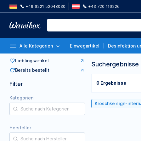
+49 6221 52048030
+43 720 116226
Alle Kategorien
Einwegartikel
Desinfektion u
Lieblingsartikel
Suchergebnisse
Bereits bestellt
0 Ergebnisse
Filter
Kategorien
Kroschke sign-inter
Hersteller