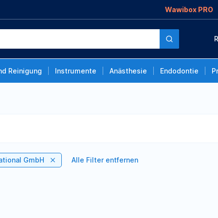
Wawibox PRO
R
nd Reinigung
Instrumente
Anästhesie
Endodontie
P
national GmbH
Alle Filter entfernen