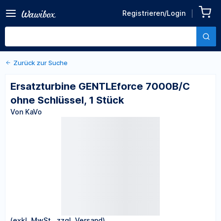
Zurück zu den Produktdetails
Ersatzturbine GENTLEforce
Registrieren/Login
7000B/C ohne Schlüssel, 1
Von KaVo
Stück
Zurück zur Suche
Ersatzturbine GENTLEforce 7000B/C
ohne Schlüssel, 1 Stück
Von KaVo
(exkl. MwSt., zzgl. Versand)