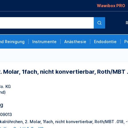
Wawibox PRO
 nicht konvertierbar,
R
s. OK L, Packung à 10
nd Reinigung
Instrumente
Anästhesie
Endodontie
P
. Molar, 1fach, nicht konvertierbar, Roth/MBT .
Co. KG
nd)
ng
09013
kalröhrchen, 2. Molar, 1fach, nicht konvertierbar, Roth/MBT .018, 