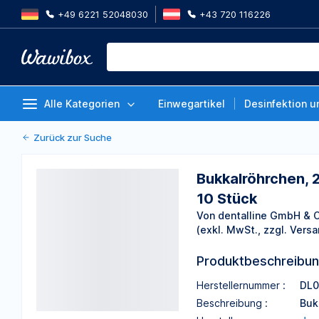
+49 6221 52048030
+43 720 116226
Bukkalröhrchen, 2. Molar, 1fach,
Roth/MBT .018, -14° Tq, 10° Off
Von dentalline GmbH & Co. KG
Stück
Alle Kategorien
Einwegartikel
Desinfektion u
Zurück zur Suche
Bukkalröhrchen, 2
10 Stück
Von dentalline GmbH & 
(exkl. MwSt., zzgl. Versa
Produktbeschreibu
Herstellernummer :
DL0
Beschreibung :
Buk