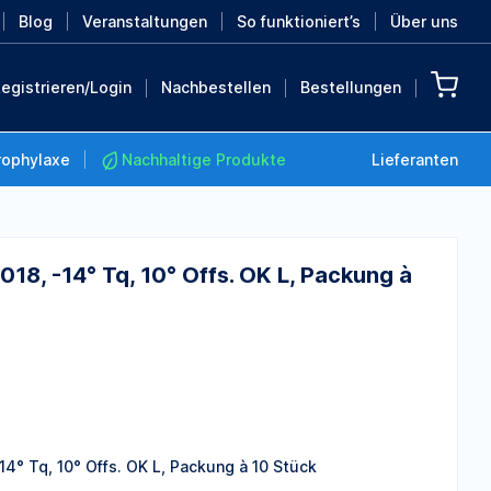
Blog
Veranstaltungen
So funktioniert’s
Über uns
egistrieren/Login
Nachbestellen
Bestellungen
rophylaxe
Nachhaltige Produkte
Lieferanten
018, -14° Tq, 10° Offs. OK L, Packung à
Nachhaltige Produkte
Retten Sie die Erde mit
diesen nachhaltigen
Produkten
MEHR ENTDECKEN
-14° Tq, 10° Offs. OK L, Packung à 10 Stück