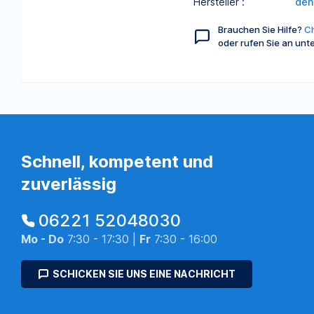
Hersteller :
den
Brauchen Sie Hilfe?
Ch
oder rufen Sie an unt
Schnell, kompetent und
zuverlässig
06221 52048030
Mo - Do
7:30 - 17:30 |
Fr
7:30 - 16:00
SCHICKEN SIE UNS EINE NACHRICHT