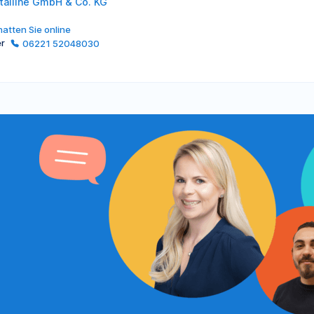
talline GmbH & Co. KG
atten Sie online
er
06221 52048030