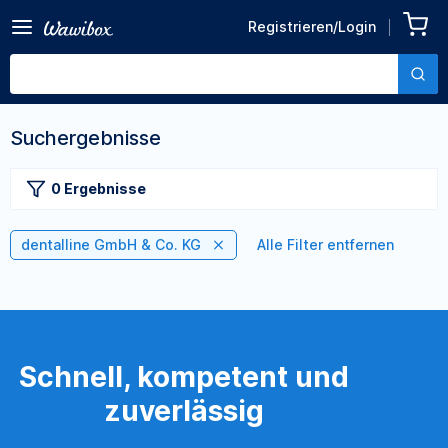
Registrieren/Login
Suchergebnisse
0 Ergebnisse
dentalline GmbH & Co. KG
Alle Filter entfernen
Schnell, kompetent und
zuverlässig