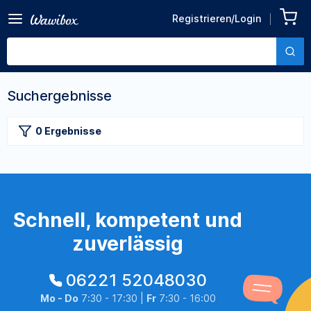
Registrieren/Login
Suchergebnisse
0 Ergebnisse
Schnell, kompetent und
zuverlässig
06221 52048030
Mo - Do
7:30 - 17:30 |
Fr
7:30 - 16:00