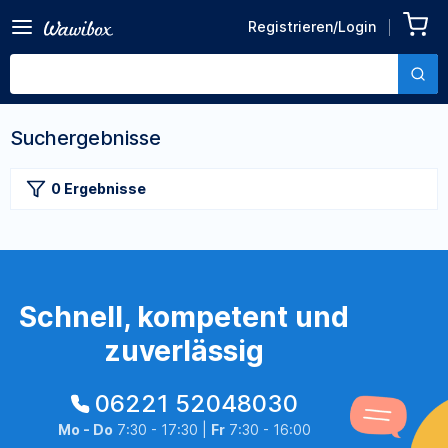
Registrieren/Login
Suchergebnisse
0 Ergebnisse
Schnell, kompetent und
zuverlässig
06221 52048030
Mo - Do
7:30 - 17:30 |
Fr
7:30 - 16:00