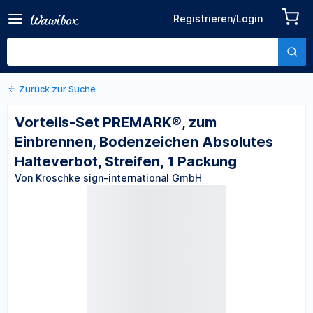
zum Einbrennen,
Registrieren/Login
Von Kroschke sign-international
Bodenzeichen Absolutes
GmbH
Halteverbot, Streifen, 1
Packung
Zurück zur Suche
Vorteils-Set PREMARK®, zum
Einbrennen, Bodenzeichen Absolutes
Halteverbot, Streifen, 1 Packung
Von Kroschke sign-international GmbH