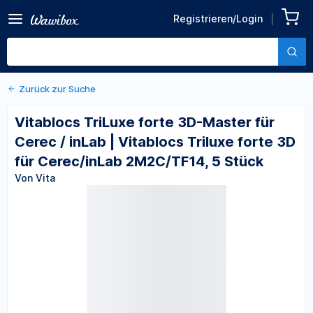
Zurück zu den Produktdetails
Vitablocs TriLuxe forte 3D-
Registrieren/Login
Master für Cerec / inLab |
Von Vita
Vitablocs Triluxe forte 3D
für Cerec/inLab 2M2C/TF14,
5 Stück
Zurück zur Suche
Vitablocs TriLuxe forte 3D-Master für
Cerec / inLab | Vitablocs Triluxe forte 3D
für Cerec/inLab 2M2C/TF14, 5 Stück
Von Vita