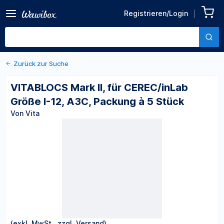
Zurück zu den Produktdetails
VITABLOCS Mark II, für
Registrieren/Login
CEREC/inLab Größe I-12,
Von Vita
A3C, Packung à 5 Stück
Zurück zur Suche
VITABLOCS Mark II, für CEREC/inLab
Größe I-12, A3C, Packung à 5 Stück
Von Vita
(exkl. MwSt., zzgl. Versand)