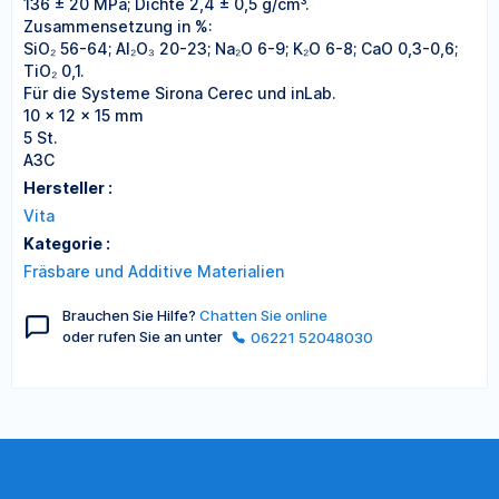
136 ± 20 MPa; Dichte 2,4 ± 0,5 g/cm³.
Zusammensetzung in %:
SiO₂ 56-64; Al₂O₃ 20-23; Na₂O 6-9; K₂O 6-8; CaO 0,3-0,6;
TiO₂ 0,1.
Für die Systeme Sirona Cerec und inLab.
10 x 12 x 15 mm
5 St.
A3C
Hersteller :
Vita
Kategorie :
Fräsbare und Additive Materialien
Brauchen Sie Hilfe?
Chatten Sie online
oder rufen Sie an unter
06221 52048030