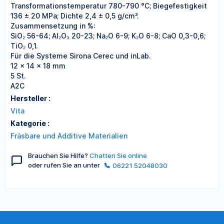
Transformationstemperatur 780-790 °C; Biegefestigkeit
136 ± 20 MPa; Dichte 2,4 ± 0,5 g/cm³.
Zusammensetzung in %:
SiO₂ 56-64; Al₂O₃ 20-23; Na₂O 6-9; K₂O 6-8; CaO 0,3-0,6;
TiO₂ 0,1.
Für die Systeme Sirona Cerec und inLab.
12 x 14 x 18 mm
5 St.
A2C
Hersteller :
Vita
Kategorie :
Fräsbare und Additive Materialien
Brauchen Sie Hilfe?
Chatten Sie online
oder rufen Sie an unter
06221 52048030