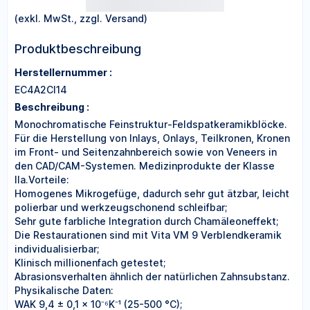
(exkl. MwSt., zzgl. Versand)
Produktbeschreibung
Herstellernummer :
EC4A2CI14
Beschreibung :
Monochromatische Feinstruktur-Feldspatkeramikblöcke.
Für die Herstellung von Inlays, Onlays, Teilkronen, Kronen
im Front- und Seitenzahnbereich sowie von Veneers in
den CAD/CAM-Systemen. Medizinprodukte der Klasse
IIa.Vorteile:
Homogenes Mikrogefüge, dadurch sehr gut ätzbar, leicht
polierbar und werkzeugschonend schleifbar;
Sehr gute farbliche Integration durch Chamäleoneffekt;
Die Restaurationen sind mit Vita VM 9 Verblendkeramik
individualisierbar;
Klinisch millionenfach getestet;
Abrasionsverhalten ähnlich der natürlichen Zahnsubstanz.
Physikalische Daten:
WAK 9,4 ± 0,1 x 10⁻⁶K⁻¹ (25-500 °C);