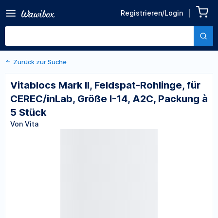
Zurück zu den Produktdetails
Vitablocs Mark II, Feldspat-
Registrieren/Login
Rohlinge, für CEREC/inLab,
Von Vita
Größe I-14, A2C, Packung à
5 Stück
Zurück zur Suche
Vitablocs Mark II, Feldspat-Rohlinge, für
CEREC/inLab, Größe I-14, A2C, Packung à
5 Stück
Von Vita