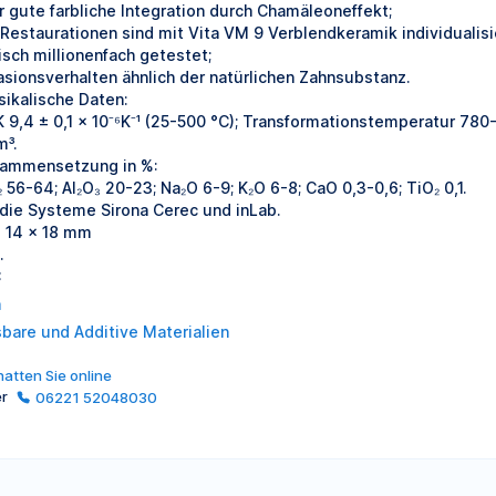
r gute farbliche Integration durch Chamäleoneffekt;
 Restaurationen sind mit Vita VM 9 Verblendkeramik individualisi
nisch millionenfach getestet;
asionsverhalten ähnlich der natürlichen Zahnsubstanz.
sikalische Daten:
 9,4 ± 0,1 x 10⁻⁶K⁻¹ (25-500 °C); Transformationstemperatur 780-
m³.
ammensetzung in %:
₂ 56-64; Al₂O₃ 20-23; Na₂O 6-9; K₂O 6-8; CaO 0,3-0,6; TiO₂ 0,1.
 die Systeme Sirona Cerec und inLab.
x 14 x 18 mm
.
C
a
sbare und Additive Materialien
atten Sie online
er
06221 52048030