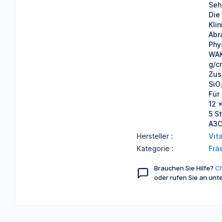
Seh
Die
Kli
Abr
Phy
WAK
g/c
Zus
SiO
Für
12 
5 St
A3
Hersteller :
Vit
Kategorie :
Frä
Brauchen Sie Hilfe?
Ch
oder rufen Sie an unt