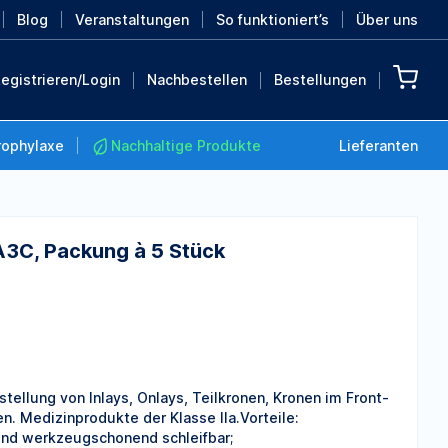
Blog
Veranstaltungen
So funktioniert’s
Über uns
egistrieren/Login
Nachbestellen
Bestellungen
rophylaxe
Nachhaltige Produkte
Lieferanten
, A3C, Packung à 5 Stück
Nachhaltige Produkte
Retten Sie die Erde mit
diesen nachhaltigen
Produkten
MEHR ENTDECKEN
ellung von Inlays, Onlays, Teilkronen, Kronen im Front-
 Medizinprodukte der Klasse IIa.Vorteile:
und werkzeugschonend schleifbar;