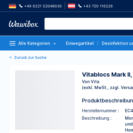
+49 6221 52048030
+43 720 116226
Vitablocs Mark II, Feldspat-Rohl
Gr. 1-14, A3C, Packung à 5 Stüc
Von Vita
Alle Kategorien
Einwegartikel
Desinfektion u
Zurück zur Suche
Vitablocs Mark II
Von Vita
(exkl. MwSt., zzgl. Versa
Produktbeschreibu
Herstellernummer :
EC4
Beschreibung :
Mon
und
Hom