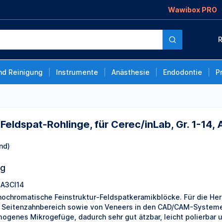
Wawibox PRO
inge, für Cerec/inLab,
R
k
nd Reinigung
Instrumente
Anästhesie
Endodontie
P
, Feldspat-Rohlinge, für Cerec/inLab, Gr. 1-14
nd)
ng
A3CI14
ochromatische Feinstruktur-Feldspatkeramikblöcke. Für die Herst
 Seitenzahnbereich sowie von Veneers in den CAD/CAM-Systemen.
ogenes Mikrogefüge, dadurch sehr gut ätzbar, leicht polierbar 