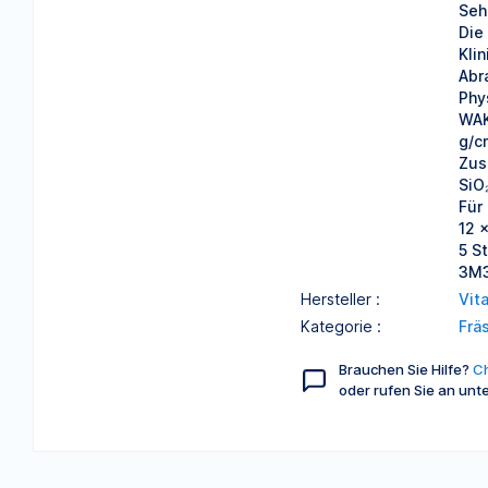
Seh
Die
Kli
Abr
Phy
WAK
g/c
Zus
SiO
Für
12 
5 St
3M
Hersteller :
Vit
Kategorie :
Frä
Brauchen Sie Hilfe?
Ch
oder rufen Sie an unt