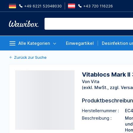
+49 6221 52048030
+43 720 116226
Vitablocs Mark II 3D für Cerec/ 
Packung à 5 Stück
Von Vita
Alle Kategorien
Einwegartikel
Desinfektion u
Zurück zur Suche
Vitablocs Mark II
Von Vita
(exkl. MwSt., zzgl. Versa
Produktbeschreibu
Herstellernummer :
EC4
Beschreibung :
Mon
und
Hom