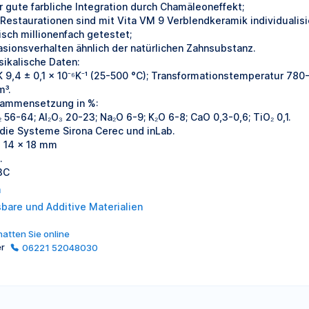
r gute farbliche Integration durch Chamäleoneffekt;
 Restaurationen sind mit Vita VM 9 Verblendkeramik individualisi
nisch millionenfach getestet;
asionsverhalten ähnlich der natürlichen Zahnsubstanz.
sikalische Daten:
 9,4 ± 0,1 x 10⁻⁶K⁻¹ (25-500 °C); Transformationstemperatur 780-
m³.
ammensetzung in %:
₂ 56-64; Al₂O₃ 20-23; Na₂O 6-9; K₂O 6-8; CaO 0,3-0,6; TiO₂ 0,1.
 die Systeme Sirona Cerec und inLab.
x 14 x 18 mm
.
3C
a
sbare und Additive Materialien
atten Sie online
er
06221 52048030