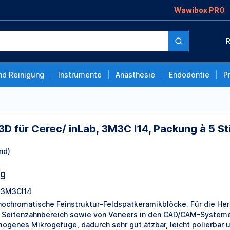
Wawibox PRO
inLab, 3M3C I14,
R
nd Reinigung
Instrumente
Anästhesie
Endodontie
P
 3D für Cerec/ inLab, 3M3C I14, Packung à 5 S
nd)
ng
3M3CI14
ochromatische Feinstruktur-Feldspatkeramikblöcke. Für die Herst
 Seitenzahnbereich sowie von Veneers in den CAD/CAM-Systemen.
ogenes Mikrogefüge, dadurch sehr gut ätzbar, leicht polierbar 