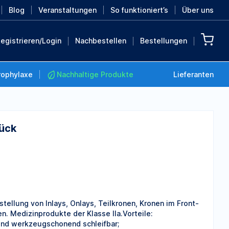
Blog
Veranstaltungen
So funktioniert’s
Über uns
egistrieren/Login
Nachbestellen
Bestellungen
rophylaxe
Nachhaltige Produkte
Lieferanten
tück
Nachhaltige Produkte
Retten Sie die Erde mit
diesen nachhaltigen
Produkten
MEHR ENTDECKEN
ellung von Inlays, Onlays, Teilkronen, Kronen im Front-
 Medizinprodukte der Klasse IIa.Vorteile:
und werkzeugschonend schleifbar;