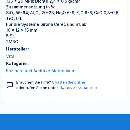
136 ± 20 MPa; Dichte 2,4 ± 0,5 g/cm³.
Zusammensetzung in %:
SiO₂ 56-64; Al₂O₃ 20-23; Na₂O 6-9; K₂O 6-8; CaO 0,3-0,6;
TiO₂ 0,1.
Für die Systeme Sirona Cerec und inLab.
10 x 12 x 15 mm
5 St.
2M3C
Hersteller :
Vita
Kategorie :
Fräsbare und Additive Materialien
Brauchen Sie Hilfe?
Chatten Sie online
oder rufen Sie an unter
06221 52048030