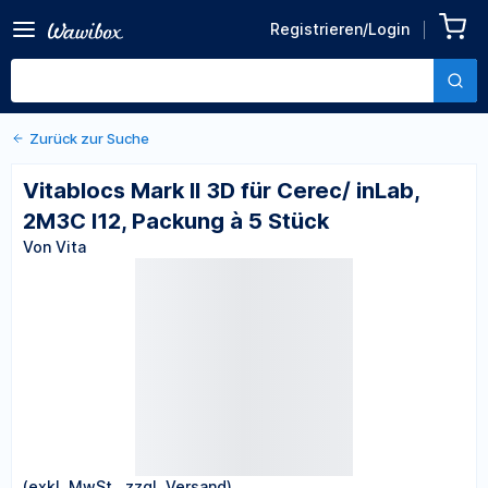
Zurück zu den Produktdetails
Vitablocs Mark II 3D für
Registrieren/Login
Cerec/ inLab, 2M3C I12,
Von Vita
Packung à 5 Stück
Zurück zur Suche
Vitablocs Mark II 3D für Cerec/ inLab,
2M3C I12, Packung à 5 Stück
Von Vita
(exkl. MwSt., zzgl. Versand)