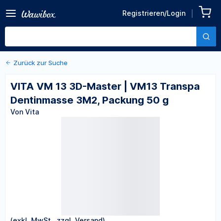
Zurück zu den Produktdetails
VITA VM 13 3D-Master |
Registrieren/Login
VM13 Transpa Dentinmasse
Von Vita
3M2, Packung 50 g
Zurück zur Suche
VITA VM 13 3D-Master | VM13 Transpa
Dentinmasse 3M2, Packung 50 g
Von Vita
(exkl. MwSt., zzgl. Versand)