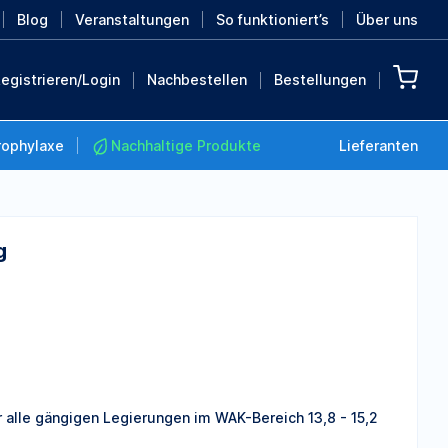
Blog
Veranstaltungen
So funktioniert’s
Über uns
egistrieren/Login
Nachbestellen
Bestellungen
rophylaxe
Nachhaltige Produkte
Lieferanten
g
Nachhaltige Produkte
Retten Sie die Erde mit
diesen nachhaltigen
Produkten
MEHR ENTDECKEN
r alle gängigen Legierungen im WAK-Bereich 13,8 - 15,2