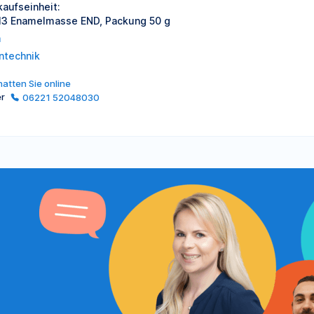
kaufseinheit:
3 Enamelmasse END, Packung 50 g
a
ntechnik
atten Sie online
er
06221 52048030