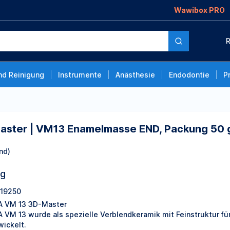
Wawibox PRO
Enamelmasse END,
R
nd Reinigung
Instrumente
Anästhesie
Endodontie
P
aster | VM13 Enamelmasse END, Packung 50 
nd)
ng
19250
A VM 13 3D-Master
A VM 13 wurde als spezielle Verblendkeramik mit Feinstruktur fü
wickelt.