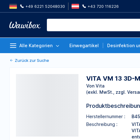
+49 6221 52048030
+43 720 116226
VITA VM 13 3D-Master | VM13 
Packung 50 g
Von Vita
Alle Kategorien
Einwegartikel
Desinfektion u
Zurück zur Suche
VITA VM 13 3D-M
Von Vita
(exkl. MwSt., zzgl. Versa
Produktbeschreibu
Herstellernummer :
B45
Beschreibung :
VIT
VIT
ent