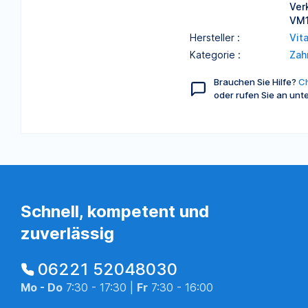
Ver
VM1
Hersteller :
Vit
Kategorie :
Zah
Brauchen Sie Hilfe?
Ch
oder rufen Sie an unt
Schnell, kompetent und
zuverlässig
06221 52048030
Mo - Do
7:30 - 17:30 |
Fr
7:30 - 16:00