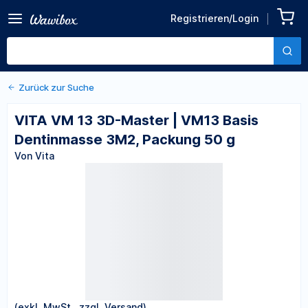
Zurück zu den Produktdetails
VITA VM 13 3D-Master |
Registrieren/Login
VM13 Basis Dentinmasse
Von Vita
3M2, Packung 50 g
Zurück zur Suche
VITA VM 13 3D-Master | VM13 Basis
Dentinmasse 3M2, Packung 50 g
Von Vita
(exkl. MwSt., zzgl. Versand)