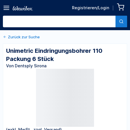
Zurück zu den Produktdetails
Unimetric
Registrieren/Login
Eindringungsbohrer 110
Von Dentsply Sirona
Packung 6 Stück
Zurück zur Suche
Unimetric Eindringungsbohrer 110
Packung 6 Stück
Von Dentsply Sirona
(exkl. MwSt., zzgl. Versand)