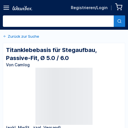
Zurück zu den Produktdetails
Titanklebebasis für
Registrieren/Login
Stegaufbau, Passive-Fit, Ø
Von Camlog
5.0 / 6.0
Zurück zur Suche
Titanklebebasis für Stegaufbau,
Passive-Fit, Ø 5.0 / 6.0
Von Camlog
(exkl. MwSt., zzgl. Versand)