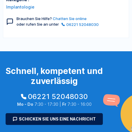
Implantologie
Brauchen Sie Hilfe?
Chatten Sie online
oder rufen Sie an unter
06221 52048030
Schnell, kompetent und
zuverlässig
06221 52048030
Mo - Do
7:30 - 17:30 |
Fr
7:30 - 16:00
SCHICKEN SIE UNS EINE NACHRICHT