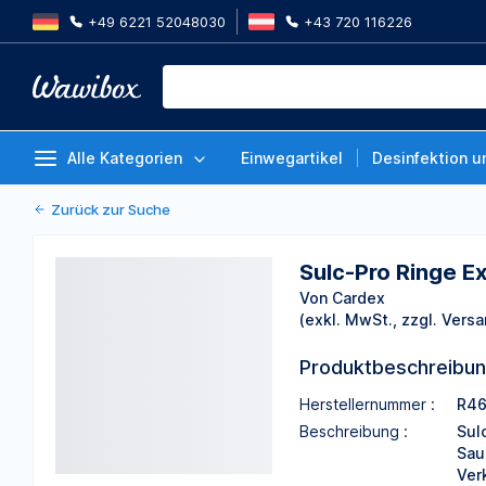
+49 6221 52048030
+43 720 116226
Sulc-Pro Ringe Extra | Sulc-Pro 
getränkt Gr.4 weiss, 100 Stück
Von Cardex
Alle Kategorien
Einwegartikel
Desinfektion u
Zurück zur Suche
Sulc-Pro Ringe Ex
Von Cardex
(exkl. MwSt., zzgl. Versa
Produktbeschreibu
Herstellernummer :
R4
Beschreibung :
Sul
Sau
Ver