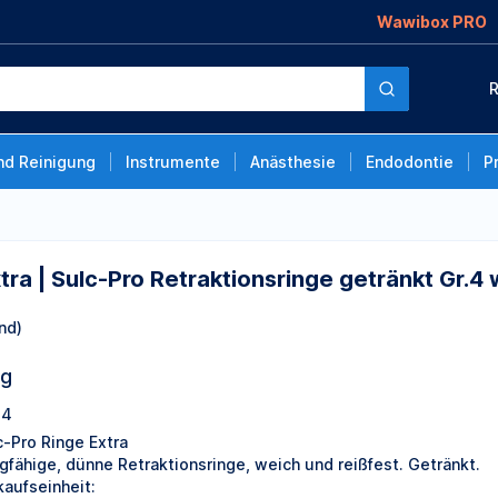
Wawibox PRO
Retraktionsringe
R
nd Reinigung
Instrumente
Anästhesie
Endodontie
P
tra | Sulc-Pro Retraktionsringe getränkt Gr.4
nd)
ng
64
c-Pro Ringe Extra
gfähige, dünne Retraktionsringe, weich und reißfest. Getränkt.
kaufseinheit: