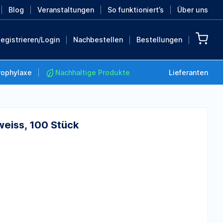
Blog
Veranstaltungen
So funktioniert’s
Über uns
egistrieren/Login
Nachbestellen
Bestellungen
rophylaxe
Nachhaltige Produkte
Lieferanten
 weiss, 100 Stück
Nachhaltige Produkte
Retten Sie die Erde mit
diesen nachhaltigen
Produkten
MEHR ENTDECKEN