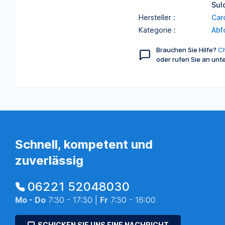
Sul
Hersteller :
Car
Kategorie :
Abf
Brauchen Sie Hilfe?
Ch
oder rufen Sie an unt
Schnell, kompetent und
zuverlässig
06221 52048030
Mo - Do
7:30 - 17:30 |
Fr
7:30 - 16:00
SCHICKEN SIE UNS EINE NACHRICHT