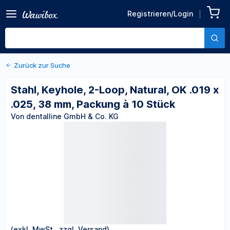
Zurück zu den Produktdetails
Stahl, Keyhole, 2-Loop,
Registrieren/Login
Natural, OK .019 x .025, 38
Von dentalline GmbH & Co. KG
mm, Packung à 10 Stück
Zurück zur Suche
Stahl, Keyhole, 2-Loop, Natural, OK .019 x
.025, 38 mm, Packung à 10 Stück
Von dentalline GmbH & Co. KG
(exkl. MwSt., zzgl. Versand)