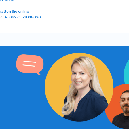
atten Sie online
er
06221 52048030