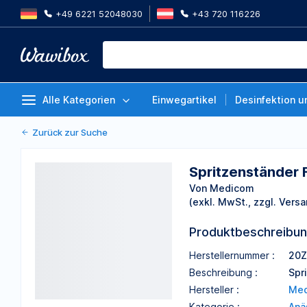
+49 6221 52048030
+43 720 116226
Spritzenständer F.20, Spritzen 1
Von Medicom
Alle Kategorien
Einwegartikel
Desinfektion u
Zurück zur Suche
Spritzenständer F
Von Medicom
(exkl. MwSt., zzgl. Versa
Produktbeschreibu
Herstellernummer :
20
Beschreibung :
Spr
Hersteller :
Me
Kategorie :
Anä