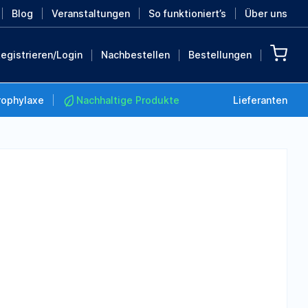
Blog
Veranstaltungen
So funktioniert’s
Über uns
egistrieren/Login
Nachbestellen
Bestellungen
rophylaxe
Nachhaltige Produkte
Lieferanten
Nachhaltige Produkte
Retten Sie die Erde mit
diesen nachhaltigen
Produkten
MEHR ENTDECKEN