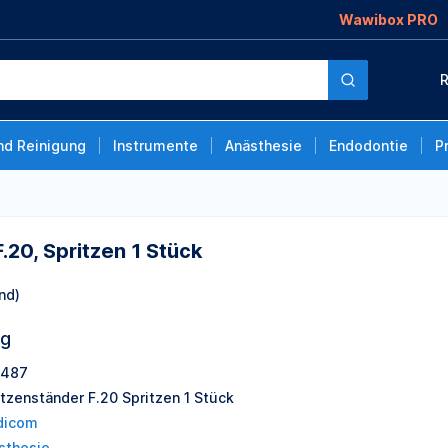
Wawibox PRO
 Stück
R
nd Reinigung
Instrumente
Anästhesie
Endodontie
P
.20, Spritzen 1 Stück
nd)
ng
Z487
itzenständer F.20 Spritzen 1 Stück
dicom
sthesie