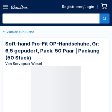
Zurück zu den Produktdetails
Soft-hand Pro-Fit OP-
Registrieren/Login
Handschuhe, Gr: 6,5
Von Servoprax Wesel
gepudert, Pack: 50 Paar |
Packung (50 Stück)
Zurück zur Suche
Soft-hand Pro-Fit OP-Handschuhe, Gr:
6,5 gepudert, Pack: 50 Paar | Packung
(50 Stück)
Von Servoprax Wesel