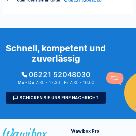
oder rufen Sie an unter
06221 52048030
Schnell, kompetent und
zuverlässig
06221 52048030
Mo - Do
7:30 - 17:30 |
Fr
7:30 - 16:00
SCHICKEN SIE UNS EINE NACHRICHT
Wawibox Pro