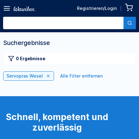
Registrieren/Login
Suchergebnisse
0 Ergebnisse
Servoprax Wesel
Alle Filter entfernen
Schnell, kompetent und
zuverlässig