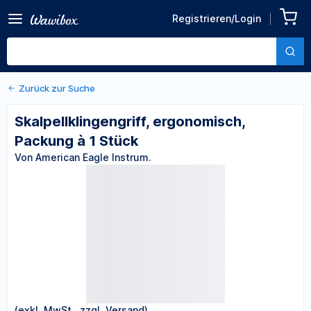
Zurück zu den Produktdetails
Skalpellklingengriff,
Registrieren/Login
ergonomisch, Packung à 1
Von American Eagle Instrum.
Stück
Zurück zur Suche
Skalpellklingengriff, ergonomisch,
Packung à 1 Stück
Von American Eagle Instrum.
(exkl. MwSt., zzgl. Versand)