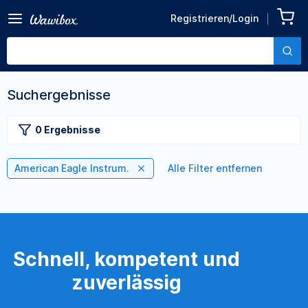
Registrieren/Login
Suchergebnisse
0 Ergebnisse
American Eagle Instrum.
Alle Filter entfernen
Schnell, kompetent und
zuverlässig