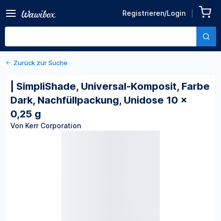
Zurück zu den Produktdetails
| SimpliShade, Universal-
Registrieren/Login
Komposit, Farbe Dark,
Von Kerr Corporation
Nachfüllpackung, Unidose
10 x 0,25 g
Zurück zur Suche
| SimpliShade, Universal-Komposit, Farbe
Dark, Nachfüllpackung, Unidose 10 x
0,25 g
Von Kerr Corporation