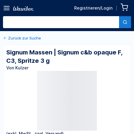
Zurück zu den Produktdetails
Signum Massen | Signum
Registrieren/Login
c&b opaque F, C3, Spritze 3
Von Kulzer
g
Zurück zur Suche
Signum Massen | Signum c&b opaque F,
C3, Spritze 3 g
Von Kulzer
(exkl. MwSt., zzgl. Versand)