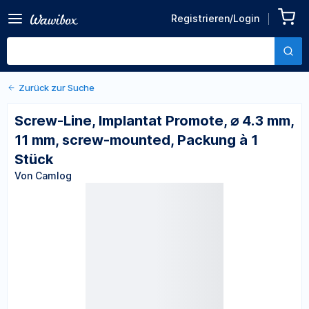
Zurück zu den Produktdetails
Screw-Line, Implantat
Registrieren/Login
Promote, ⌀ 4.3 mm, 11 mm,
Von Camlog
screw-mounted, Packung à
1 Stück
Zurück zur Suche
Screw-Line, Implantat Promote, ⌀ 4.3 mm,
11 mm, screw-mounted, Packung à 1
Stück
Von Camlog