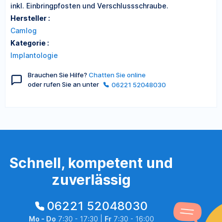
inkl. Einbringpfosten und Verschlussschraube.
Hersteller :
Camlog
Kategorie :
Implantologie
Brauchen Sie Hilfe?
Chatten Sie online
oder rufen Sie an unter
06221 52048030
Schnell, kompetent und
zuverlässig
06221 52048030
Mo - Do
7:30 - 17:30 |
Fr
7:30 - 16:00