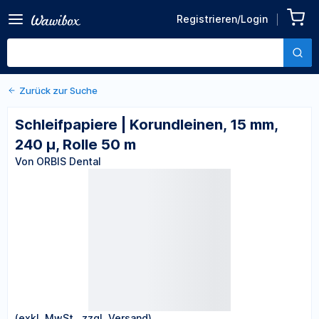
Zurück zu den Produktdetails
Schleifpapiere |
Registrieren/Login
Korundleinen, 15 mm, 240 µ,
Von ORBIS Dental
Rolle 50 m
Zurück zur Suche
Schleifpapiere | Korundleinen, 15 mm,
240 µ, Rolle 50 m
Von ORBIS Dental
(exkl. MwSt., zzgl. Versand)