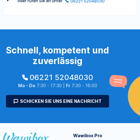
oder rufen Sie an unter
06221 52048030
Schnell, kompetent und
zuverlässig
06221 52048030
Mo - Do
7:30 - 17:30 |
Fr
7:30 - 16:00
SCHICKEN SIE UNS EINE NACHRICHT
Wawibox Pro