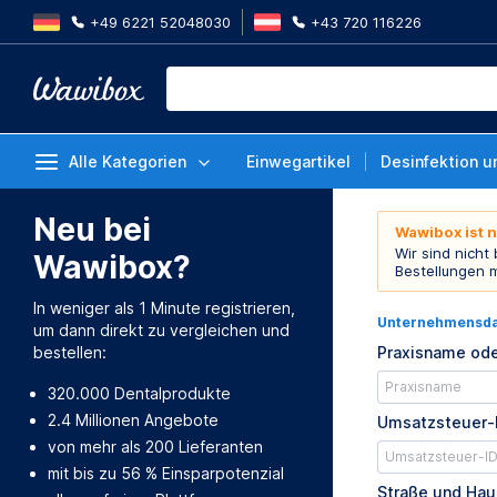
+49 6221 52048030
+43 720 116226
Alle Kategorien
Einwegartikel
Desinfektion u
Neu bei
Wawibox ist 
Wir sind nicht
Wawibox?
Bestellungen 
In weniger als 1 Minute registrieren,
Unternehmensd
um dann direkt zu vergleichen und
bestellen:
Praxisname ode
320.000 Dentalprodukte
2.4 Millionen Angebote
Umsatzsteuer-
von mehr als 200 Lieferanten
mit bis zu 56 % Einsparpotenzial
Straße und Ha