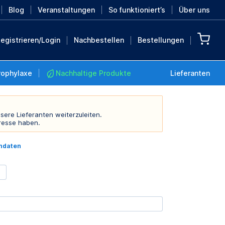
Blog
Veranstaltungen
So funktioniert’s
Über uns
egistrieren/Login
Nachbestellen
Bestellungen
rophylaxe
Nachhaltige Produkte
Lieferanten
sere Lieferanten weiterzuleiten.
resse haben.
Nachhaltige Produkte
indaten
Retten Sie die Erde mit
diesen nachhaltigen
Produkten
MEHR ENTDECKEN