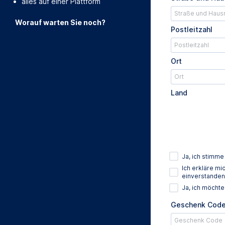
alles auf einer Plattform
Worauf warten Sie noch?
Postleitzahl
Ort
Land
Ja, ich stimm
Ich erkläre m
einverstanden
Ja, ich möcht
Geschenk Cod