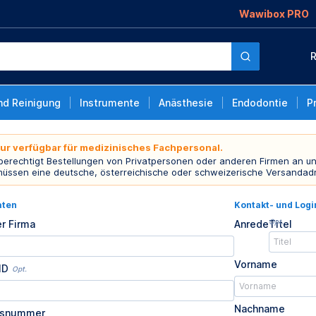
Wawibox PRO
R
nd Reinigung
Instrumente
Anästhesie
Endodontie
P
nur verfügbar für medizinisches Fachpersonal.
 berechtigt Bestellungen von Privatpersonen oder anderen Firmen an un
müssen eine deutsche, österreichische oder schweizerische Versandad
aten
Kontakt- und Log
Opt.
r Firma
Anrede
Titel
Vorname
ID
Opt.
Nachname
usnummer