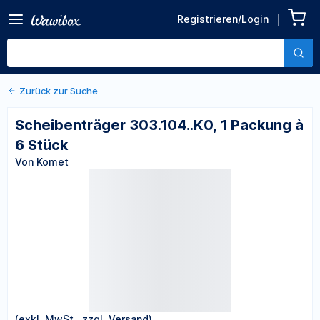
Zurück zu den Produktdetails
Scheibenträger
Registrieren/Login
303.104..K0, 1 Packung à 6
Von Komet
Stück
Zurück zur Suche
Scheibenträger 303.104..K0, 1 Packung à
6 Stück
Von Komet
(exkl. MwSt., zzgl. Versand)